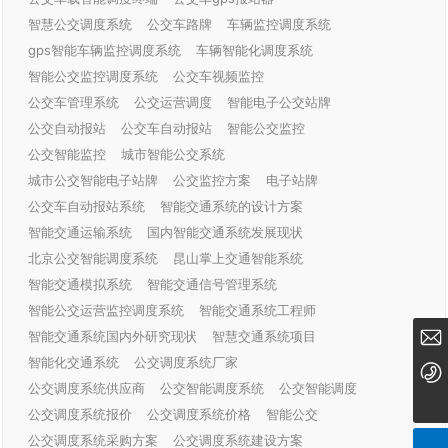
智慧公交调度系统
公交车路牌
车辆监控调度系统
gps智能车辆监控调度系统
车辆智能化调度系统
智能公交监控调度系统
公交车视频监控
公交车管理系统
公交运营调度
智能电子公交站牌
公交自动报站
公交车自动报站
智能公交监控
公交智能监控
城市智能公交系统
城市公交智能电子站牌
公交监控方案
电子站牌
公交车自动报站系统
智能交通系统的设计方案
智能交通运输系统
国内智能交通系统发展现状
北京公交智能调度系统
昆山掌上交通智能系统
智能交通模拟系统
智能交通信号管理系统
智能公交运营监控调度系统
智能交通系统工程师
market@amoymn.com
智能交通系统国内外研究现状
智慧交通系统项目
智能化交通系统
公交调度系统厂家
18959229726
公交调度系统供应商
公交智能调度系统
公交智能调度
公交调度系统报价
公交调度系统价格
智能公交
公交调度系统采购方案
公交调度系统建设方案