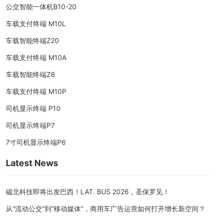
公交智能一体机B10-20
车载支付终端 M10L
车载智能终端Z20
车载支付终端 M10A
车载智能终端Z8
车载支付终端 M10P
司机显示终端 P10
司机显示终端P7
7寸司机显示终端P6
Latest News
磁北科技即将出发巴西！LAT. BUS 2026，圣保罗见！
从“流动公交”到“移动媒体”，商用车广告运营如何打开增长新空间？