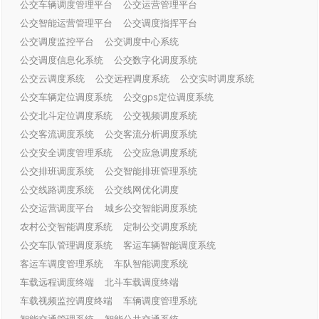
公交车辆调度管理平台
公交运营管理平台
公交智能运营管理平台
公交调度指挥平台
公交调度监控平台
公交调度中心系统
公交调度信息化系统
公交数字化调度系统
公交云调度系统
公交远程调度系统
公交实时调度系统
公交车辆定位调度系统
公交gps定位调度系统
公交北斗定位调度系统
公交视频调度系统
公交客流调度系统
公交客流分析调度系统
公交安全调度管理系统
公交应急调度系统
公交排班调度系统
公交智能排班管理系统
公交线路调度系统
公交线网优化调度
公交运营调度平台
城乡公交智能调度系统
农村公交智能调度系统
定制公交调度系统
公交车队管理调度系统
客运车辆智能调度系统
客运车调度管理系统
车队智能调度系统
车载远程调度终端
北斗车载调度终端
车载视频监控调度终端
车辆调度管理系统
智能交通管理系统
智能公共交通系统