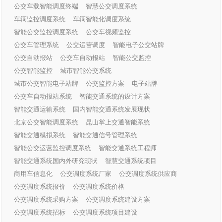
公交车载智能调度终端
智慧公交调度系统
车辆监控调度系统
车辆智能化调度系统
智能公交监控调度系统
公交车视频监控
公交车管理系统
公交运营调度
智能电子公交站牌
公交自动报站
公交车自动报站
智能公交监控
公交智能监控
城市智能公交系统
城市公交智能电子站牌
公交监控方案
电子站牌
公交车自动报站系统
智能交通系统的设计方案
智能交通运输系统
国内智能交通系统发展现状
北京公交智能调度系统
昆山掌上交通智能系统
智能交通模拟系统
智能交通信号管理系统
智能公交运营监控调度系统
智能交通系统工程师
智能交通系统国内外研究现状
智慧交通系统项目
商用车信息化
公交调度系统厂家
公交调度系统供应商
公交调度系统报价
公交调度系统价格
公交调度系统采购方案
公交调度系统建设方案
公交调度系统招标
公交调度系统项目建设