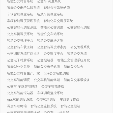
智能公交站台系统
公交车 调度系统
智能公交电子站牌系统
智能公交系统站牌
车辆智能调度系统
智慧车辆调度系统
车辆智能调度管理系统
智能化公交调度系统
公交智能化调度系统
智能化公交调度
公交智能化调度
公交车辆调度系统
智能公交车站系统
智慧公交管理平台
智慧公交解决方案
公交智能车载主机
公交智能调度哪家好
公交管理系统
公交调度系统厂商排名
公交调度平台
智慧公交系统
公交电子站牌系统
公交报站器
智能公交管理系统开发
智能型公交系统
智能公交电子站牌
智能公交站台
智能公交站台生产厂家
gps公交智能调度
公交车智能调度
公交车载智能终端
智能公交车载设备
公交车 车载智能终端
公交车智能终端
公交车智能报站器
车辆调度监控系统
gps智能调度系统
公交智慧调度
车载调度终端
调度车载终端
智能公交监控系统
智能公交报站
公交车载智能调度终端
公交车gps报站器