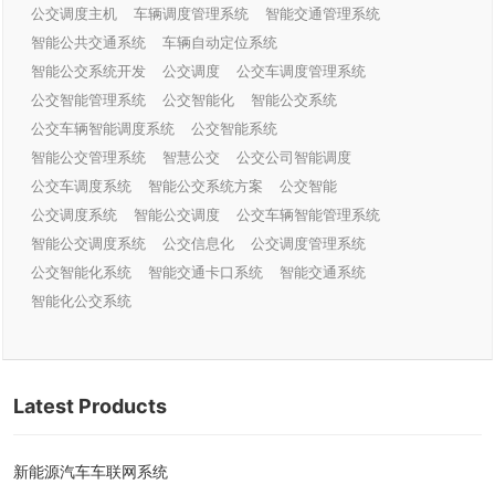
公交调度主机
车辆调度管理系统
智能交通管理系统
智能公共交通系统
车辆自动定位系统
智能公交系统开发
公交调度
公交车调度管理系统
公交智能管理系统
公交智能化
智能公交系统
公交车辆智能调度系统
公交智能系统
智能公交管理系统
智慧公交
公交公司智能调度
公交车调度系统
智能公交系统方案
公交智能
公交调度系统
智能公交调度
公交车辆智能管理系统
智能公交调度系统
公交信息化
公交调度管理系统
公交智能化系统
智能交通卡口系统
智能交通系统
智能化公交系统
Latest Products
新能源汽车车联网系统