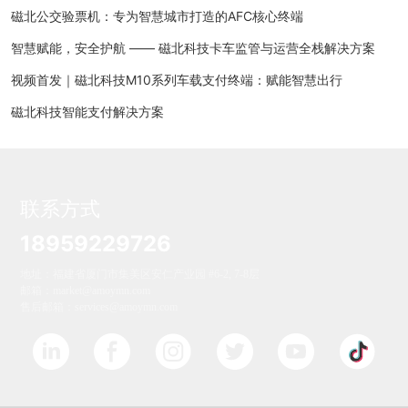
磁北公交验票机：专为智慧城市打造的AFC核心终端
智慧赋能，安全护航 —— 磁北科技卡车监管与运营全栈解决方案
视频首发｜磁北科技M10系列车载支付终端：赋能智慧出行
磁北科技智能支付解决方案
联系方式
18959229726
地址：福建省厦门市集美区安仁产业园 #6-2, 7-8层
邮箱：
market@amoymn.com
售后邮箱：services@amoymn.com