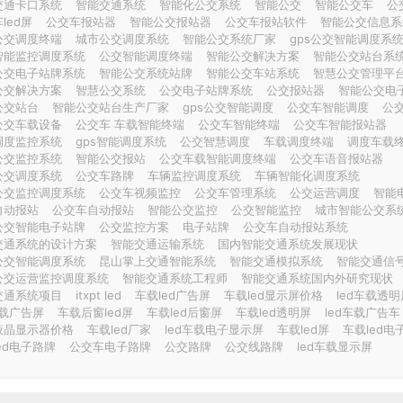
交通卡口系统
智能交通系统
智能化公交系统
智能公交
智能公交车
公
led屏
公交车报站器
智能公交报站器
公交车报站软件
智能公交信息系
公交调度终端
城市公交调度系统
智能公交系统厂家
gps公交智能调度系
智能监控调度系统
公交智能调度终端
智能公交解决方案
智能公交站台系
公交电子站牌系统
智能公交系统站牌
智能公交车站系统
智慧公交管理平
公交解决方案
智慧公交系统
公交电子站牌系统
公交报站器
智能公交电
公交站台
智能公交站台生产厂家
gps公交智能调度
公交车智能调度
公
公交车载设备
公交车 车载智能终端
公交车智能终端
公交车智能报站器
调度监控系统
gps智能调度系统
公交智慧调度
车载调度终端
调度车载
公交监控系统
智能公交报站
公交车载智能调度终端
公交车语音报站器
公交调度系统
公交车路牌
车辆监控调度系统
车辆智能化调度系统
公交监控调度系统
公交车视频监控
公交车管理系统
公交运营调度
智能
自动报站
公交车自动报站
智能公交监控
公交智能监控
城市智能公交系
公交智能电子站牌
公交监控方案
电子站牌
公交车自动报站系统
交通系统的设计方案
智能交通运输系统
国内智能交通系统发展现状
公交智能调度系统
昆山掌上交通智能系统
智能交通模拟系统
智能交通信
公交运营监控调度系统
智能交通系统工程师
智能交通系统国内外研究现状
交通系统项目
itxpt led
车载led广告屏
车载led显示屏价格
led车载透明
车载广告屏
车载后窗led屏
车载led后窗屏
车载led透明屏
led车载广告车
液晶显示器价格
车载led厂家
led车载电子显示屏
车载led屏
车载led电
ed电子路牌
公交车电子路牌
公交路牌
公交线路牌
led车载显示屏