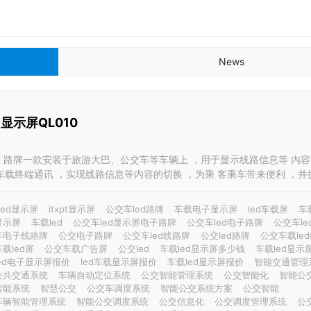
News
显示屏QL010
LED 路牌一款安装于旅游大巴、公交车等车辆上 ，用于显示线路信息等 内容的
讯 ，实现线路信息等内容的切换 ，为乘 客乘车带来便利 ，并提高公交公司运营
t led显示屏
itxpt显示屏
公交车led路牌
车载电子显示屏
led车载屏
车
显示屏
车载led
公交车led显示屏电子路牌
公交车led电子路牌
公交车l
车电子线路牌
公交电子路牌
公交车led线路牌
公交led路牌
公交车载le
载led屏
公交车载广告屏
公交led
车载led显示屏多少钱
车载led显示
ed电子显示屏报价
led车载显示屏报价
车载led显示屏报价
智能交通管理
公共交通系统
车辆自动定位系统
公交智能管理系统
公交智能化
智能公
智能系统
智慧公交
公交车调度系统
智能公交系统方案
公交智能
车辆智能管理系统
智能公交调度系统
公交信息化
公交调度管理系统
公