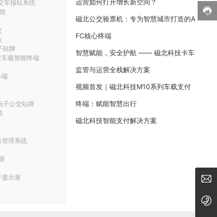
运营如何打开增长新空间？
交车报站系统
统
磁北公交验票机：专为智慧城市打造的A
统
统
FC核心终端
台
子站牌
智慧赋能，安全护航 —— 磁北科技卡车
交车载智能终端
监管与运营全栈解决方案
终端
视频首发｜磁北科技M10系列车载支付
终端：赋能智慧出行
电子公交站牌
统
磁北科技智能支付解决方案
号管理系统
屏
子显示屏
market@amoymn.com
18959229726