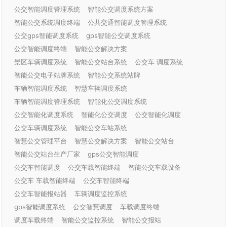
公交智能调度管理系统
智能公交调度系统方案
智能公交系统调度终端
公共交通智能调度管理系统
公交gps智能调度系统
gps智能公交调度系统
公交智能调度终端
智能公交解决方案
景区车辆调度系统
智能公交站台系统
公交车 调度系统
智能公交电子站牌系统
智能公交系统站牌
车辆智能调度系统
智慧车辆调度系统
车辆智能调度管理系统
智能化公交调度系统
公交智能化调度系统
智能化公交调度
公交智能化调度
公交车辆调度系统
智能公交车站系统
智慧公交管理平台
智慧公交解决方案
智能公交站台
智能公交站台生产厂家
gps公交智能调度
公交车智能调度
公交车载智能终端
智能公交车载设备
公交车 车载智能终端
公交车智能终端
公交车智能报站器
车辆调度监控系统
gps智能调度系统
公交智慧调度
车载调度终端
调度车载终端
智能公交监控系统
智能公交报站