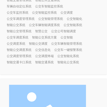
车辆自动定位系统
公交车智能监控系统
公交车监控系统
公交智能监控系统
公交调度
公交车调度管理系统
公交智能管理系统
公交智能化
智能公交系统
公交车辆智能调度系统
公交智能系统
智能公交管理系统
智慧公交
公交公司智能调度
公交车调度系统
智能公交系统方案
公交智能
公交调度系统
智能公交调度
公交车辆智能管理系统
智能公交调度系统
公交信息化
公交车一键报警系统
公交调度管理系统
公交调度终端
公交智能化系统
智能交通卡口系统
智能交通系统
智能化公交系统