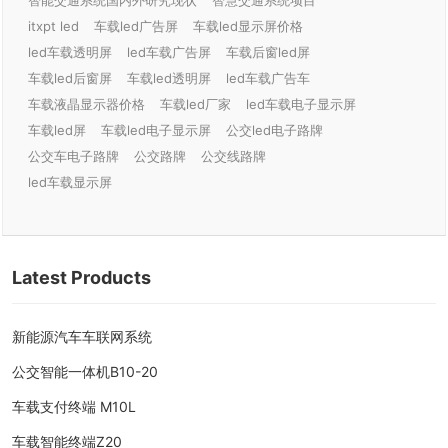
itxpt led
车载led广告屏
车载led显示屏价格
led车载透明屏
led车载广告屏
车载后窗led屏
车载led后窗屏
车载led透明屏
led车载广告车
车载液晶显示器价格
车载led厂家
led车载电子显示屏
车载led屏
车载led电子显示屏
公交led电子路牌
公交车电子路牌
公交路牌
公交线路牌
led车载显示屏
Latest Products
新能源汽车车联网系统
公交智能一体机B10-20
车载支付终端 M10L
车载智能终端Z20