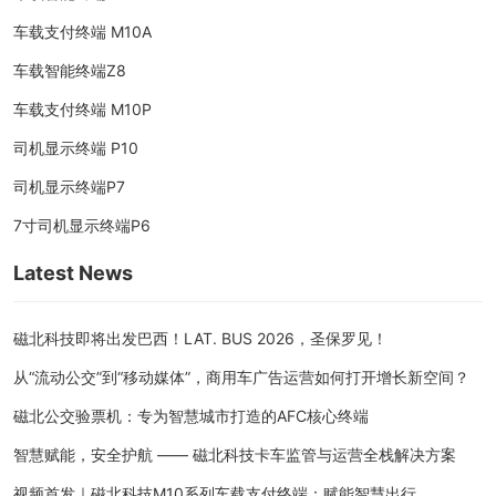
车载支付终端 M10A
车载智能终端Z8
车载支付终端 M10P
司机显示终端 P10
司机显示终端P7
7寸司机显示终端P6
Latest News
磁北科技即将出发巴西！LAT. BUS 2026，圣保罗见！
从“流动公交”到“移动媒体”，商用车广告运营如何打开增长新空间？
磁北公交验票机：专为智慧城市打造的AFC核心终端
智慧赋能，安全护航 —— 磁北科技卡车监管与运营全栈解决方案
视频首发｜磁北科技M10系列车载支付终端：赋能智慧出行