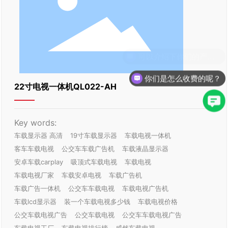
你们是怎么收费的呢？
22寸电视一体机QL022-AH
Key words:
车载显示器 高清
19寸车载显示器
车载电视一体机
客车车载电视
公交车车载广告机
车载液晶显示器
安卓车载carplay
吸顶式车载电视
车载电视
车载电视厂家
车载安卓电视
车载广告机
车载广告一体机
公交车车载电视
车载电视广告机
车载lcd显示器
装一个车载电视多少钱
车载电视价格
公交车载电视广告
公交车载电视
公交车车载电视广告
车载电视工厂
车载电视排行榜
威然车载电视