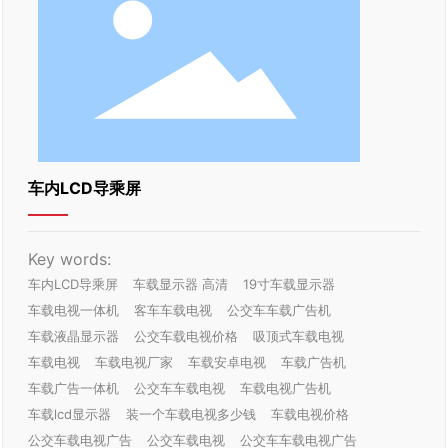
车内LCD导乘屏
Key words:
车内LCD导乘屏
车载显示器 高清
19寸车载显示器
车载电视一体机
客车车载电视
公交车车载广告机
车载液晶显示器
公交车载电视价格
吸顶式车载电视
车载电视
车载电视厂家
车载安卓电视
车载广告机
车载广告一体机
公交车车载电视
车载电视广告机
车载lcd显示器
装一个车载电视多少钱
车载电视价格
公交车载电视广告
公交车载电视
公交车车载电视广告