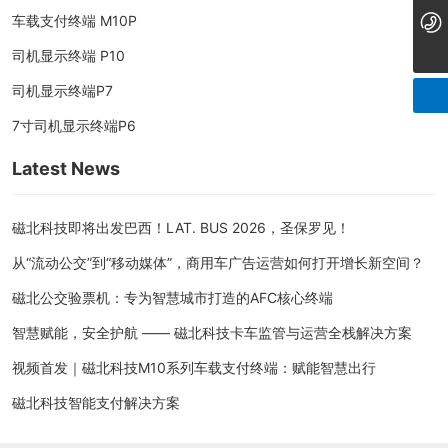
18959229726
车载支付终端 M10P
司机显示终端 P10
司机显示终端P7
7寸司机显示终端P6
Latest News
磁北科技即将出发巴西！LAT. BUS 2026，圣保罗见！
从“流动公交”到“移动媒体”，商用车广告运营如何打开增长新空间？
磁北公交验票机：专为智慧城市打造的AFC核心终端
智慧赋能，安全护航 —— 磁北科技卡车监管与运营全栈解决方案
视频首发｜磁北科技M10系列车载支付终端：赋能智慧出行
磁北科技智能支付解决方案