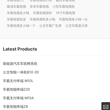
吸顶车载电视
安卓车载电视
小型车载电视机
车载电视多少钱
车载电视报价
19寸车载电视
车载电视批发
车载电视机多少钱
车载电视多少钱一台
车载电视多少钱一个
公交车载广告屏
公交车载显示屏
Latest Products
新能源汽车车联网系统
公交智能一体机B10-20
车载支付终端 M10L
车载智能终端Z20
车载支付终端 M10A
market@amoymn.com
车载智能终端Z8